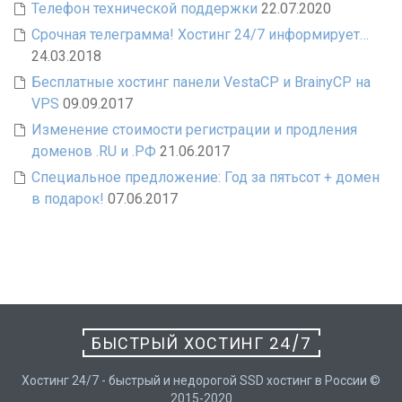
Телефон технической поддержки
22.07.2020
Срочная телеграмма! Хостинг 24/7 информирует…
24.03.2018
Бесплатные хостинг панели VestaCP и BrainyCP на
VPS
09.09.2017
Изменение стоимости регистрации и продления
доменов .RU и .РФ
21.06.2017
Специальное предложение: Год за пятьсот + домен
в подарок!
07.06.2017
БЫСТРЫЙ ХОСТИНГ 24/7
Хостинг 24/7 - быстрый и недорогой SSD хостинг в России ©
2015-2020