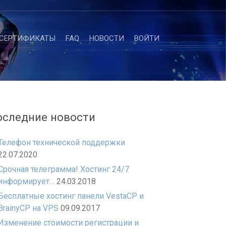
-СЕРТИФИКАТЫ
FAQ
НОВОСТИ
ВОЙТИ
оследние новости
Телефон технической поддержки
22.07.2020
Срочная телеграмма! Хостинг 24/7
информирует…
24.03.2018
Бесплатные хостинг панели VestaCP и
BrainyCP на VPS
09.09.2017
Изменение стоимости регистрации и