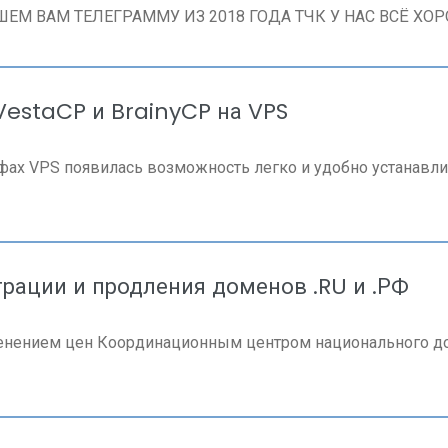
ШЕМ ВАМ ТЕЛЕГРАММУ ИЗ 2018 ГОДА ТЧК У НАС ВСЁ ХОРО
VestaCP и BrainyCP на VPS
ифах VPS появилась возможность легко и удобно устанавл
рации и продления доменов .RU и .РФ
енением цен Координационным центром национального доме