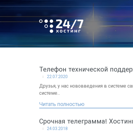
Skip
to
content
Телефон технической подде
Новости
22.07.2020
Друзья, у нас нововведения в системе са
системе...
Читать полностью
Срочная телеграмма! Хостин
24.03.2018